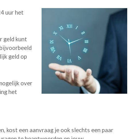
24 uur het
r geld kunt
 bijvoorbeeld
ijk geld op
 mogelijk over
ning het
en, kost een aanvraag je ook slechts een paar
e vragen te beantwoorden en jouw