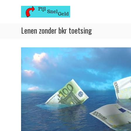
Skip
Pijl
to
Snel
content
Geld
Lenen zonder bkr toetsing
Pijl
snel
geld