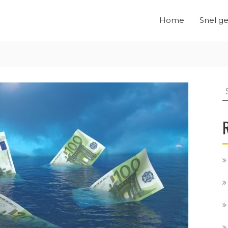
Home
Snel ge
S
f