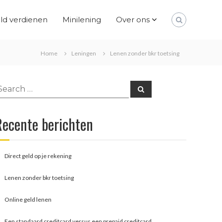
ld verdienen
Minilening
Over ons
Home
Leningen
Lenen zonder bkr toetsing
earch
Search
or:
Recente berichten
Direct geld op je rekening
Lenen zonder bkr toetsing
Online geld lenen
Een standaard creditcard versus een prepaid creditcard