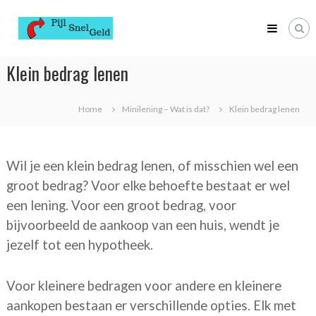
Skip
Pijl
to
Snel
content
Geld
Pijl
Klein bedrag lenen
snel
geld
Home
Minilening – Wat is dat?
Klein bedrag lenen
Wil je een klein bedrag lenen, of misschien wel een
groot bedrag? Voor elke behoefte bestaat er wel
een lening. Voor een groot bedrag, voor
bijvoorbeeld de aankoop van een huis, wendt je
jezelf tot een hypotheek.
Voor kleinere bedragen voor andere en kleinere
aankopen bestaan er verschillende opties. Elk met