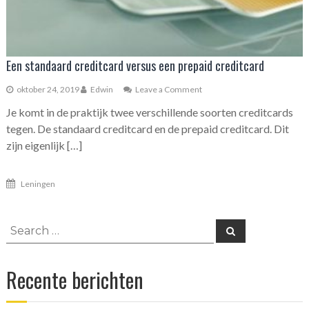
Een standaard creditcard versus een prepaid creditcard
oktober 24, 2019
Edwin
Leave a Comment
on
Een
Je komt in de praktijk twee verschillende soorten creditcards
standaard
creditcard
tegen. De standaard creditcard en de prepaid creditcard. Dit
versus
zijn eigenlijk […]
een
prepaid
creditcard
Leningen
Search
Search
for:
Recente berichten