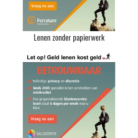
Lenen zonder papierwerk