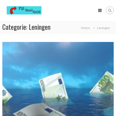
Skip
Pijl
to
Snel
content
Geld
Pijl
Categorie:
Leningen
Home
Leningen
snel
geld