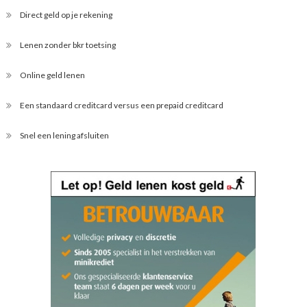
Direct geld op je rekening
Lenen zonder bkr toetsing
Online geld lenen
Een standaard creditcard versus een prepaid creditcard
Snel een lening afsluiten