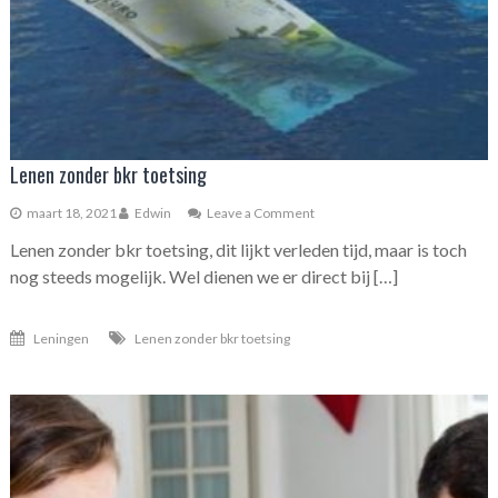
Lenen zonder bkr toetsing
maart 18, 2021
Edwin
Leave a Comment
on
Lenen
Lenen zonder bkr toetsing, dit lijkt verleden tijd, maar is toch
zonder
bkr
nog steeds mogelijk. Wel dienen we er direct bij […]
toetsing
Leningen
Lenen zonder bkr toetsing